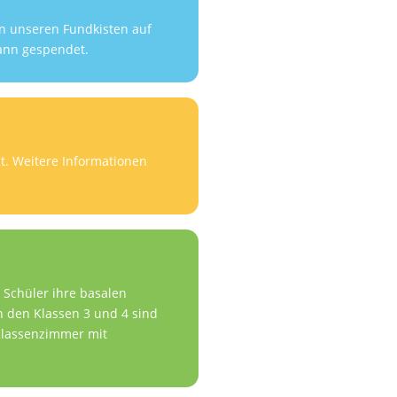
n unseren Fundkisten auf
dann gespendet.
t. Weitere Informationen
 Schüler ihre basalen
n den Klassen 3 und 4 sind
 Klassenzimmer mit