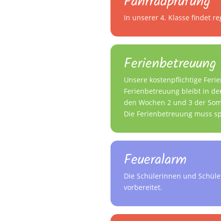
Fahrradprüfung
In unserer 4. Klasse findet 
Ferienbetreuung
Unsere kostenpflichtige Feri
Ferienbetreuung bleibt in de
den Wochen 2 und 3 der Som
Die Ferienbetreuung muss sp
Feueralarm
Die Schülerinnen und Schüle
vorbereitet.