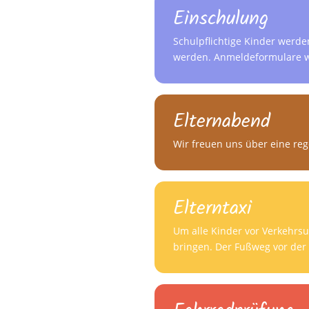
Einschulung
Schulpflichtige Kinder werde
werden. Anmeldeformulare w
Elternabend
Wir freuen uns über eine reg
Elterntaxi
Um alle Kinder vor Verkehrsu
bringen. Der Fußweg vor der 