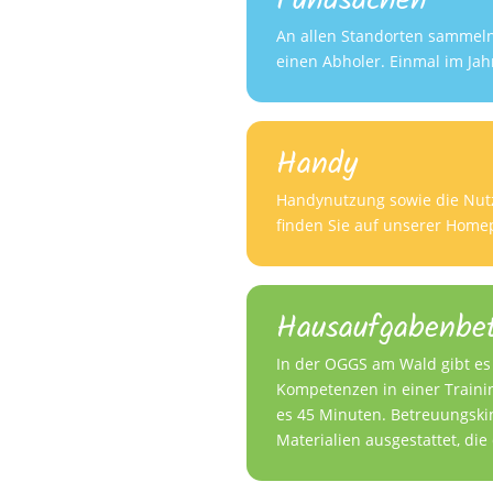
Fundsachen
An allen Standorten sammeln
einen Abholer. Einmal im Jah
Handy
Handynutzung sowie die Nutz
finden Sie auf unserer Home
Hausaufgabenbe
In der OGGS am Wald gibt es
Kompetenzen in einer Trainin
es 45 Minuten. Betreuungskin
Materialien ausgestattet, di