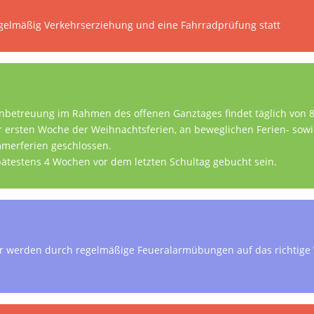
regelmäßig Verkehrserziehung und eine Fahrradprüfung statt
enbetreuung im Rahmen des offenen Ganztages findet täglich von 8:0
r ersten Woche der Weihnachtsferien, an beweglichen Ferien- sow
merferien geschlossen.
ätestens 4 Wochen vor dem letzten Schultag gebucht sein.
r werden durch regelmäßige Feueralarmübungen auf das richtige V