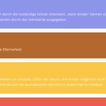
n durch die zuständige Schule informiert. „Kann Kinder“ können v
erden durch das Sekretariat ausgegeben.
e Elternarbeit
nfällen zu schützen, bitten wir darum, ihre Kinder möglichst nich
Schule und die Bushaltestelle MÜSSEN in jedem Fall frei bleiben.