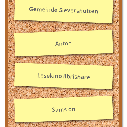
Gemeinde Sievershütten
Anton
Lesekino librishare
Sams on